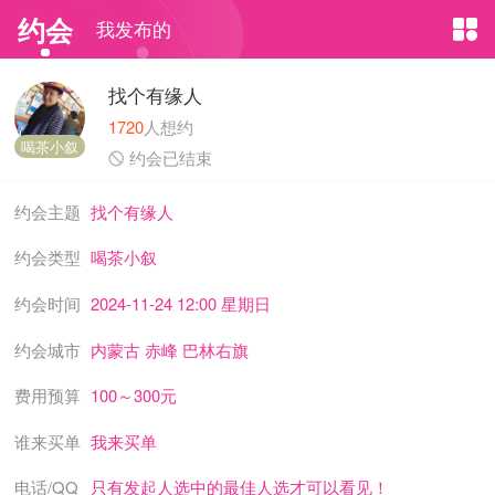
约会
我发布的

找个有缘人
1720
人想约
喝茶小叙

约会已结束
约会主题
找个有缘人
约会类型
喝茶小叙
约会时间
2024-11-24 12:00 星期日
约会城市
内蒙古 赤峰 巴林右旗
费用预算
100～300元
谁来买单
我来买单
电话/QQ
只有发起人选中的最佳人选才可以看见！