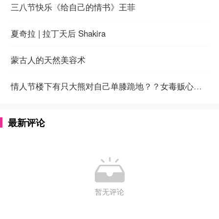
三八节快乐《给自己的情书》王菲
夏奇拉 | 拉丁天后 Shakira
蒙古人的天然美容术
情人节楼下有只大熊对自己单膝跪地？？女毒贩心动开门…. 别动！警察缉毒！
最新评论

暂无评论