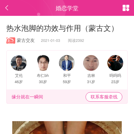
婚恋学堂


热水泡脚的功效与作用（蒙古文）
蒙古交友
2021-01-03 阅读2392
艾伦
布仁bh
和平
吉林
呜呜呜
46岁
30岁
59岁
31岁
23岁
缘分就在一瞬间
联系客服牵线