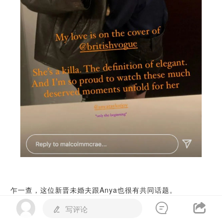
乍一查，这位新晋未婚夫跟Anya也很有共同话题。

他叫Malcolm McRae，是一位28岁的音乐家和演员。

写评论
