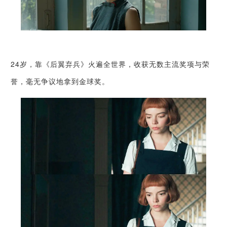
24岁，靠《后翼弃兵》火遍全世界，收获无数主流奖项与荣
誉，毫无争议地拿到金球奖。