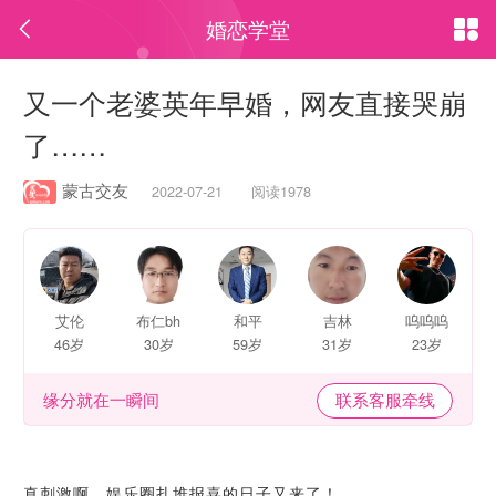
婚恋学堂


又一个老婆英年早婚，网友直接哭崩
了……
蒙古交友
2022-07-21 阅读1978
艾伦
布仁bh
和平
吉林
呜呜呜
46岁
30岁
59岁
31岁
23岁
缘分就在一瞬间
联系客服牵线
真刺激啊，娱乐圈扎堆报喜的日子又来了！