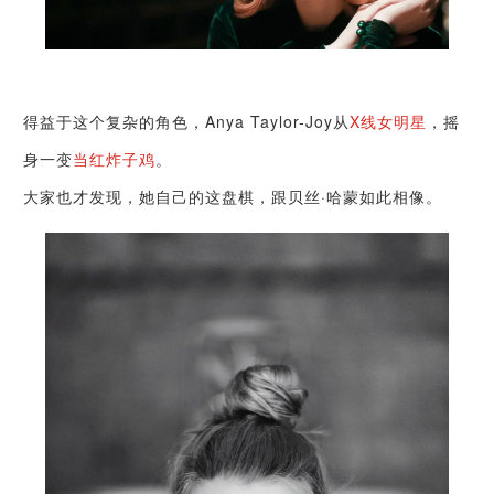
得益于这个复杂的角色，Anya Taylor-Joy从
X线女明星
，摇
身一变
当红炸子鸡
。
大家也才发现，她自己的这盘棋，跟贝丝·哈蒙如此相像。