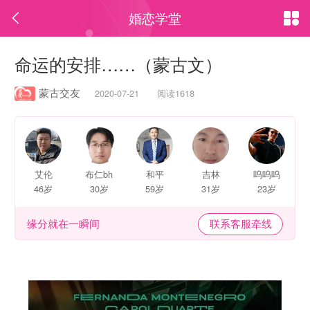
婚恋学堂


命运的安排……（蒙古文）
蒙古交友
2020-07-21 阅读1618
艾伦
布仁bh
和平
吉林
呜呜呜
46岁
30岁
59岁
31岁
23岁
缘分就在一瞬间
联系客服牵线