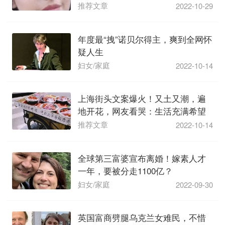
推荐文章
2022-10-29
年度最“拽”诺贝尔得主，爽到全网怀
疑人生
妇女/家庭
2022-10-14
上海街头文案爆火！又土又潮，遍
地开花，网友看哭：生活充满希望
推荐文章
2022-10-14
全球第三富婆宣布离婚！嫁素人才
一年，要被分走1100亿？
妇女/家庭
2022-09-30
英国富商劈腿乌克兰女难民，不惜