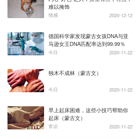
难以掩饰
情感
2020-12-12
德国科学家发现蒙古女孩DNA与亚
马逊女王DNA匹配率达到99.99％
今日
2020-11-22
独木不成林（蒙古文）
今日
2020-11-22
早上起床困难，这些小技巧帮助你
起床（蒙古文）
常识
2020-11-22