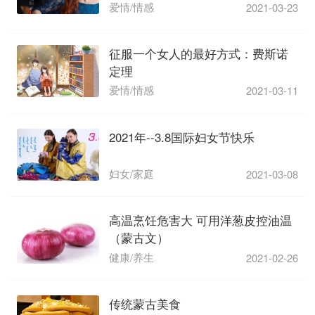
爱情/情感
2021-03-23
征服一个女人的最好方式：费斯诺
定理
爱情/情感
2021-03-11
2021年--3.8国际妇女节快乐
妇女/家庭
2021-03-08
高温烹饪危害大 可用洋葱皮控油温
（蒙古文）
健康/养生
2021-02-26
传统蒙古美食