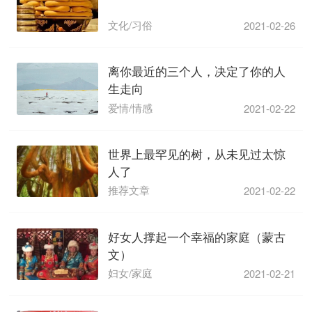
文化/习俗
2021-02-26
离你最近的三个人，决定了你的人
生走向
爱情/情感
2021-02-22
世界上最罕见的树，从未见过太惊
人了
推荐文章
2021-02-22
好女人撑起一个幸福的家庭（蒙古
文）
妇女/家庭
2021-02-21