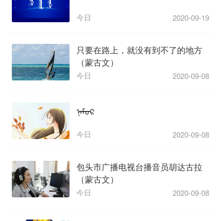
今日
2020-09-19
只要在路上，就没有到不了的地方
（蒙古文）
今日
2020-09-08
ᠨᠠᠮᠤᠷ
今日
2020-09-08
包头市广播电视台播音员胡达古拉
（蒙古文）
今日
2020-09-08