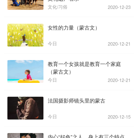
文化/习俗
2020-12-23
女性的力量（蒙古文）
今日
2020-12-21
教育一个女孩就是教育一个家庭
（蒙古文）
今日
2020-12-21
法国摄影师镜头里的蒙古
今日
2020-12-15
内心“好色”之人，身上有三个特点，