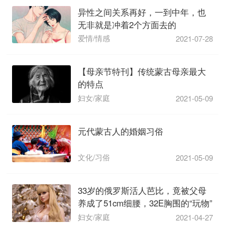
异性之间关系再好，一到中年，也
无非就是冲着2个方面去的
爱情/情感
2021-07-28
【母亲节特刊】传统蒙古母亲最大
的特点
妇女/家庭
2021-05-09
元代蒙古人的婚姻习俗
文化/习俗
2021-05-09
33岁的俄罗斯活人芭比，竟被父母
养成了51cm细腰，32E胸围的“玩物”
妇女/家庭
2021-04-27