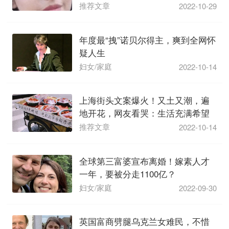
推荐文章
2022-10-29
年度最“拽”诺贝尔得主，爽到全网怀
疑人生
妇女/家庭
2022-10-14
上海街头文案爆火！又土又潮，遍
地开花，网友看哭：生活充满希望
推荐文章
2022-10-14
全球第三富婆宣布离婚！嫁素人才
一年，要被分走1100亿？
妇女/家庭
2022-09-30
英国富商劈腿乌克兰女难民，不惜