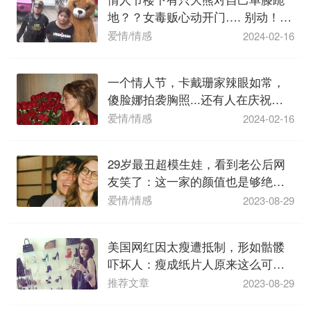
地？？女毒贩心动开门…. 别动！警
察缉毒！
爱情/情感
2024-02-16
一个情人节，卡戴珊家辣眼如常，
傻脸娜拍袭胸照...还有人在庆祝离
婚？
爱情/情感
2024-02-16
29岁最丑超模生娃，看到老公后网
友笑了：这一家的颜值也是够绝
的...
爱情/情感
2023-08-29
美国网红因太瘦遭抵制，形如骷髅
吓坏人：瘦成纸片人原来这么可
怕！
推荐文章
2023-08-29