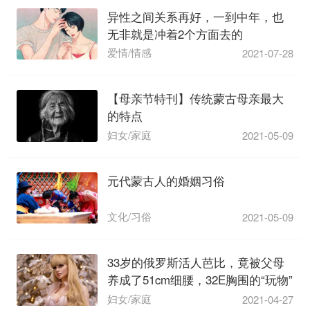
异性之间关系再好，一到中年，也
无非就是冲着2个方面去的
爱情/情感
2021-07-28
【母亲节特刊】传统蒙古母亲最大
的特点
妇女/家庭
2021-05-09
元代蒙古人的婚姻习俗
文化/习俗
2021-05-09
33岁的俄罗斯活人芭比，竟被父母
养成了51cm细腰，32E胸围的“玩物”
妇女/家庭
2021-04-27