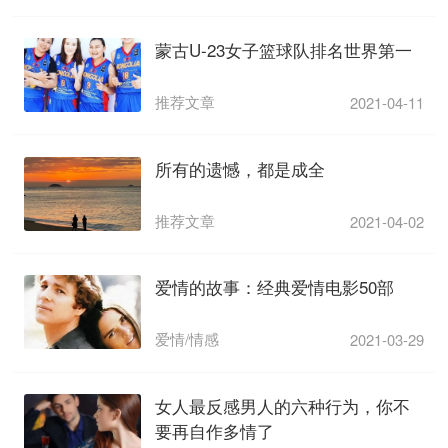
蒙古U-23女子篮球队排名世界第一
推荐文章
2021-04-11
所有的遗憾，都是成全
推荐文章
2021-04-02
爱情的故事：经典爱情电影50部
爱情/情感
2021-03-29
女人最反感男人的六种行为，你不
要再自作多情了