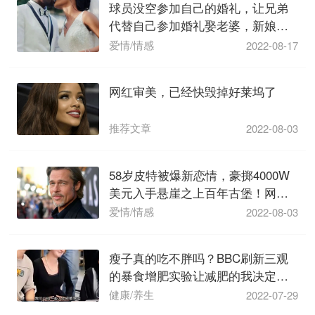
球员没空参加自己的婚礼，让兄弟
代替自己参加婚礼娶老婆，新娘懵
圈了
爱情/情感
2022-08-17
网红审美，已经快毁掉好莱坞了
推荐文章
2022-08-03
58岁皮特被爆新恋情，豪掷4000W
美元入手悬崖之上百年古堡！网
友：好看，就...
爱情/情感
2022-08-03
瘦子真的吃不胖吗？BBC刷新三观
的暴食增肥实验让减肥的我决定躺
平了
健康/养生
2022-07-29