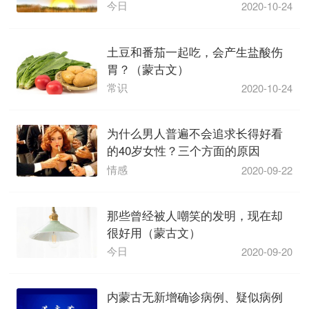
今日
2020-10-24
土豆和番茄一起吃，会产生盐酸伤
胃？（蒙古文）
常识
2020-10-24
为什么男人普遍不会追求长得好看
的40岁女性？三个方面的原因
情感
2020-09-22
那些曾经被人嘲笑的发明，现在却
很好用（蒙古文）
今日
2020-09-20
内蒙古无新增确诊病例、疑似病例