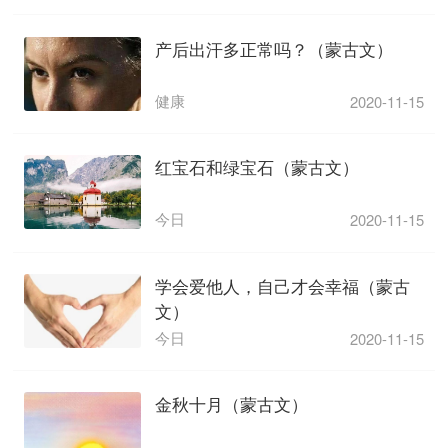
产后出汗多正常吗？（蒙古文）
健康
2020-11-15
红宝石和绿宝石（蒙古文）
今日
2020-11-15
学会爱他人，自己才会幸福（蒙古
文）
今日
2020-11-15
金秋十月（蒙古文）