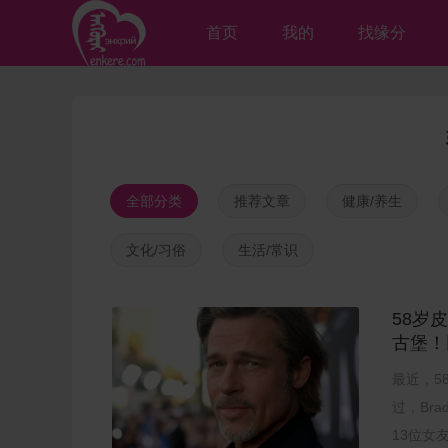
首页
我的
找缘分
全部分类
推荐文章
健康/养生
文化/习俗
生活/常识
58岁
古堡！
最近，5
过，Br
13位女友/