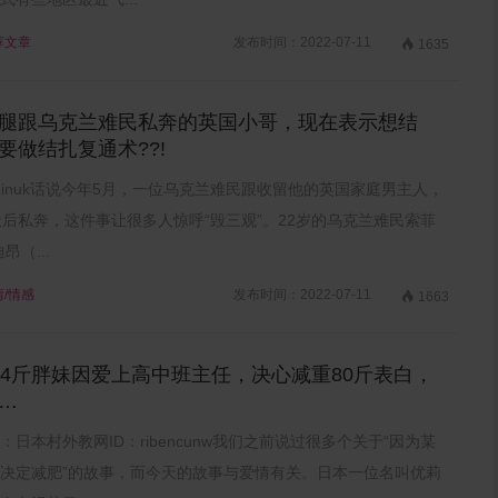
荐文章
发布时间：2022-07-11

1635
腿跟乌克兰难民私奔的英国小哥，现在表示想结
要做结扎复通术??!
ereinuk话说今年5月，一位乌克兰难民跟收留他的英国家庭男主人，
天后私奔，这件事让很多人惊呼“毁三观”。22岁的乌克兰难民索菲
昂（...
情/情感
发布时间：2022-07-11

1663
64斤胖妹因爱上高中班主任，决心减重80斤表白，
…
：日本村外教网ID：ribencunw我们之前说过很多个关于“因为某
决定减肥”的故事，而今天的故事与爱情有关。日本一位名叫优莉