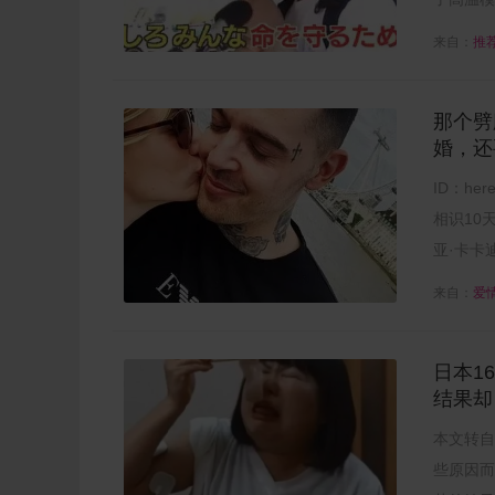
来自：
推
那个劈
婚，还
ID：h
相识10
亚·卡卡迪
来自：
爱
日本1
结果却
本文转自
些原因而