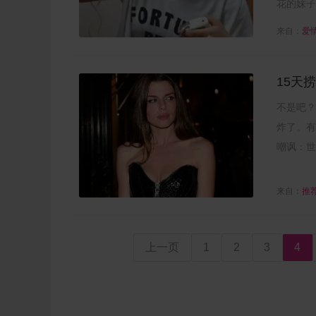
花的妹子
来自：
爱
15天
不是吧？连
炸了。有
嘲讽：世.
来自：
推
上一页
1
2
3
4