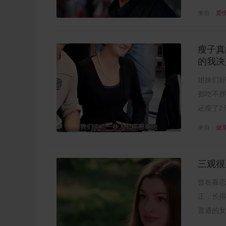
来自：
爱
瘦子真
的我决
姐妹们好
都吃不胖
还瘦了2
来自：
健
三观很
曾在看恋
正，长得
普通的女