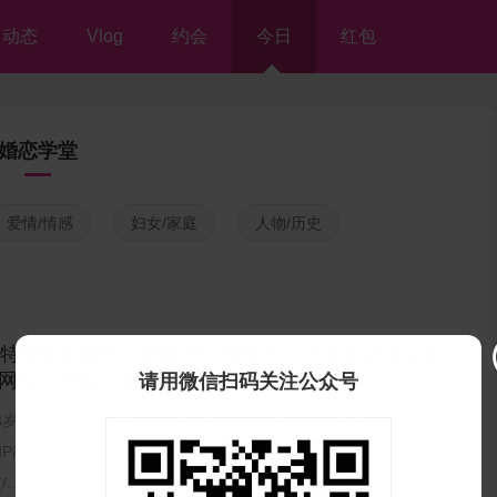
动态
Vlog
约会
今日
红包
婚恋学堂
爱情/情感
妇女/家庭
人物/历史
皮特被爆新恋情，豪掷4000W美元入手悬崖之上百年
网友：好看，就怕房子掉海里~
请用微信扫码关注公众号
8岁的BradPitt被爆有新恋情，但知情人并未透露女主角是谁。不
adPitt作为好莱坞的女神收割机之一，眼光肯定不差。他交往过至少
...