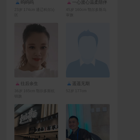
联系Ta
联系Ta
呜呜呜
一心渡心温柔陪伴
23岁 174cm 通辽科尔沁
45岁 160cm 鄂尔多斯乌
区
审旗
联系Ta
联系Ta
往后余生
遥遥无期
36岁 165cm 鄂尔多斯杭
52岁 177cm
锦旗