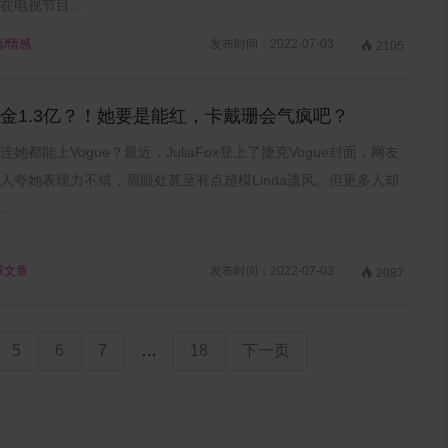
在电视节目...
情/情感
发布时间：2022-07-03

2105
捞金1.3亿？！她要是能红，卡戴珊会气疯吧？
她都能上Vogue？最近，JuliaFox登上了捷克Vogue封面，网友
人夸她表现力不错，眉眼处甚至有点超模Linda遗风。但更多人却
..
荐文章
发布时间：2022-07-03

2087
5
6
7
…
18
下一页