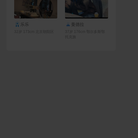
联系Ta
联系Ta
乐乐
曼德拉
32岁 173cm 北京朝阳区
37岁 176cm 鄂尔多斯鄂
托克旗