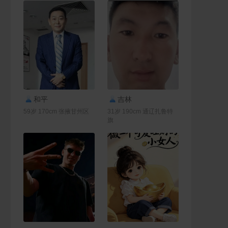
联系Ta
联系Ta
和平
吉林
59岁 170cm 张掖甘州区
31岁 190cm 通辽扎鲁特
旗