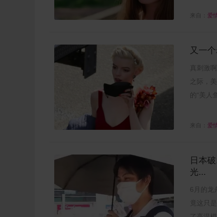
来自：
爱
又一个
真刺激啊
之际，美国
的“美人鱼
来自：
爱
日本破
光...
6月的龙
竟这只是
了高温模