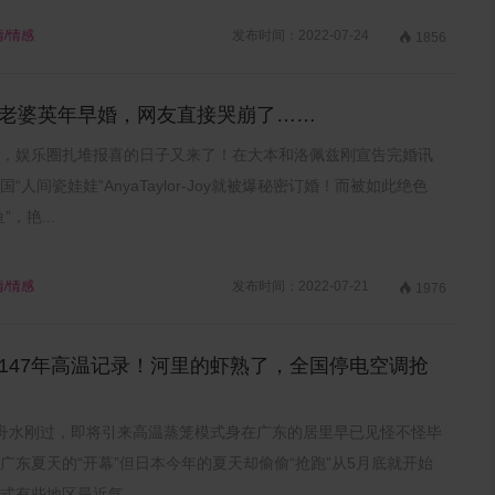
情/情感
发布时间：2022-07-24

1856
老婆英年早婚，网友直接哭崩了……
，娱乐圈扎堆报喜的日子又来了！在大本和洛佩兹刚宣告完婚讯
“人间瓷娃娃”AnyaTaylor-Joy就被爆秘密订婚！而被如此绝色
”，艳...
情/情感
发布时间：2022-07-21

1976
147年高温记录！河里的虾熟了，全国停电空调抢
舟水刚过，即将引来高温蒸笼模式身在广东的居里早已见怪不怪毕
广东夏天的“开幕”但日本今年的夏天却偷偷“抢跑”从5月底就开始
式有些地区最近气...