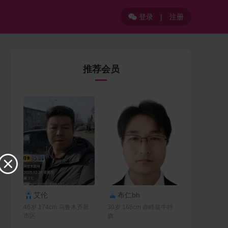
登录
|
注册

推荐会员

联系Ta
联系Ta
艾伦
布仁bh
46岁 174cm 乌鲁木齐新
30岁 168cm 赤峰翁牛特
市区
旗