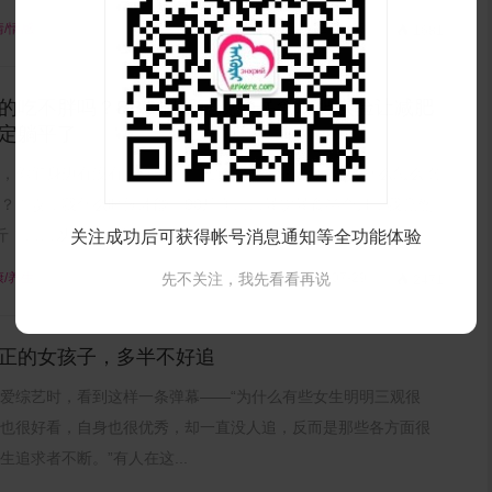
情/情感
发布时间：2022-08-03

1681
的吃不胖吗？BBC刷新三观的暴食增肥实验让减肥
定躺平了
，你们身边有没有这样一群「凡学家」：好烦哦~我为什么怎么吃
？！哎，我什么时候才能上90斤啊……暴饮暴食半个月，我竟然
斤！……以前每当听到...
关注成功后可获得帐号消息通知等全功能体验
康/养生
先不关注，我先看看再说
发布时间：2022-07-29

2471
正的女孩子，多半不好追
爱综艺时，看到这样一条弹幕——“为什么有些女生明明三观很
也很好看，自身也很优秀，却一直没人追，反而是那些各方面很
生追求者不断。”有人在这...