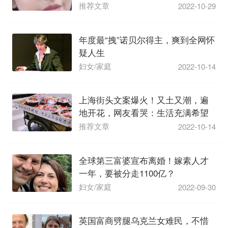
推荐文章
2022-10-29
年度最“拽”诺贝尔得主，爽到全网怀
疑人生
妇女/家庭
2022-10-14
上海街头文案爆火！又土又潮，遍
地开花，网友看哭：生活充满希望
推荐文章
2022-10-14
全球第三富婆宣布离婚！嫁素人才
一年，要被分走1100亿？
妇女/家庭
2022-09-30
英国富商劈腿乌克兰女难民，不惜