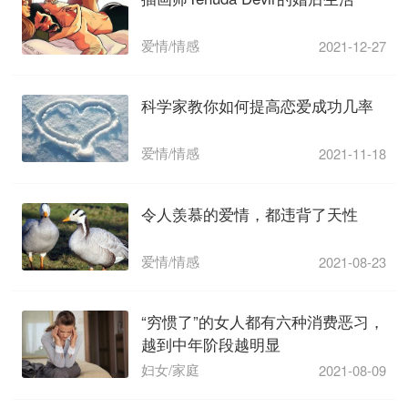
爱情/情感
2021-12-27
科学家教你如何提高恋爱成功几率
爱情/情感
2021-11-18
令人羡慕的爱情，都违背了天性
爱情/情感
2021-08-23
“穷惯了”的女人都有六种消费恶习，
越到中年阶段越明显
妇女/家庭
2021-08-09