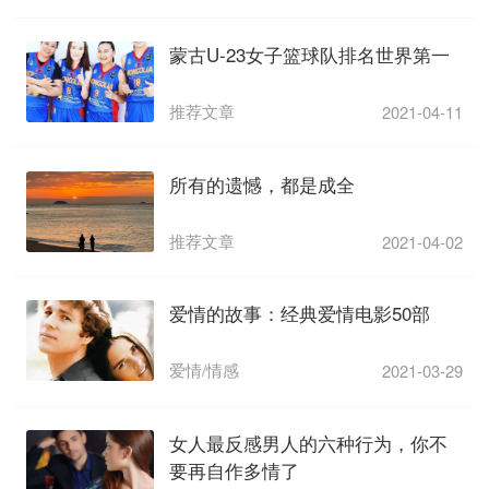
蒙古U-23女子篮球队排名世界第一
推荐文章
2021-04-11
所有的遗憾，都是成全
推荐文章
2021-04-02
爱情的故事：经典爱情电影50部
爱情/情感
2021-03-29
女人最反感男人的六种行为，你不
要再自作多情了