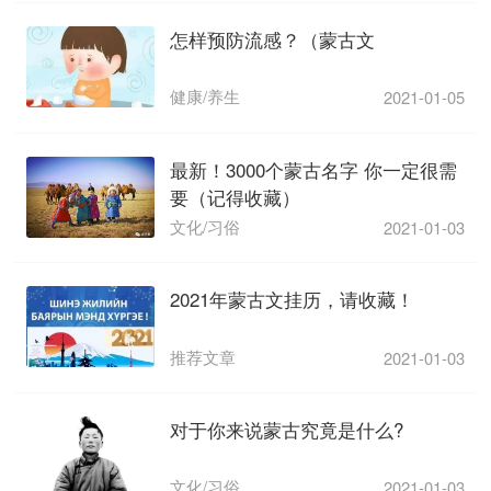
怎样预防流感？（蒙古文
健康/养生
2021-01-05
最新！3000个蒙古名字 你一定很需
要（记得收藏）
文化/习俗
2021-01-03
2021年蒙古文挂历，请收藏！
推荐文章
2021-01-03
对于你来说蒙古究竟是什么?
文化/习俗
2021-01-03