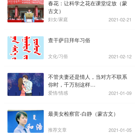
春花：让科学之花在课堂绽放（蒙
古文）
妇女/家庭
2021-02-21
查干萨日拜年习俗
文化/习俗
2021-02-12
不管夫妻还是情人，当对方不联系
你时，千万别这样…
爱情/情感
2021-01-09
最美女检察官-白静（蒙古文）
推荐文章
2021-01-05