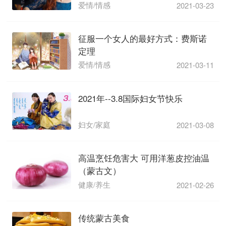
爱情/情感
2021-03-23
征服一个女人的最好方式：费斯诺
定理
爱情/情感
2021-03-11
2021年--3.8国际妇女节快乐
妇女/家庭
2021-03-08
高温烹饪危害大 可用洋葱皮控油温
（蒙古文）
健康/养生
2021-02-26
传统蒙古美食