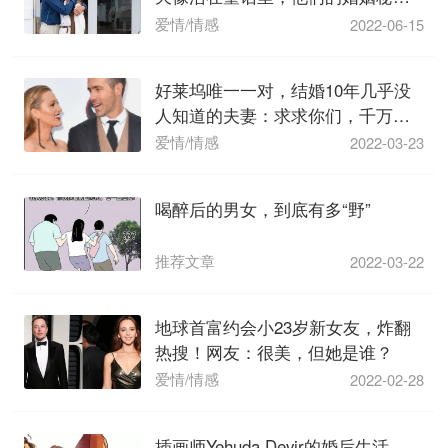
今天曝光了！
爱情/情感
2022-06-15
好莱坞唯一一对，结婚10年几乎没
人知道的夫妻：求求你们，千万别
分开！
爱情/情感
2022-03-23
喝醉后的男女，到底有多“野”
推荐文章
2022-03-22
地球首富约会小23岁新女友，炸翻
热搜！网友：很美，但她是谁？
爱情/情感
2022-02-28
插画师Yehuda Devir的婚后生活