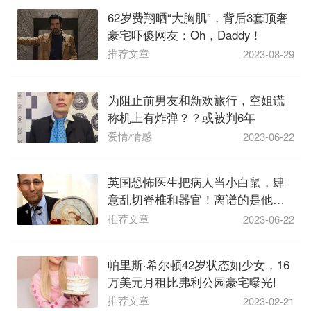
62岁费翔晒“大胸肌”，背后3套顶奢
豪宅吓傻网友：Oh，Daddy！
推荐文章
2023-08-29
为阻止前男友和新欢旅行，空姐谎
称机上有炸弹？？或被判6年
爱情/情感
2023-06-22
英国恐怖医生把病人当小白鼠，肆
意乱切脊椎和器官！离谱的是他还
在行医？？
推荐文章
2023-06-22
帕里斯·希尔顿42岁状态如少女，16
万美元月租比弗利公园豪宅曝光!
推荐文章
2023-02-21