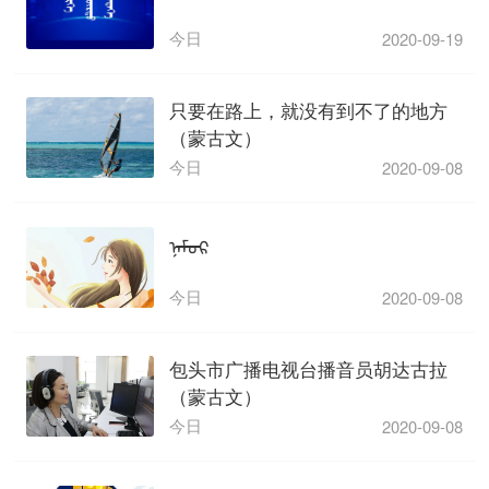
今日
2020-09-19
只要在路上，就没有到不了的地方
（蒙古文）
今日
2020-09-08
ᠨᠠᠮᠤᠷ
今日
2020-09-08
包头市广播电视台播音员胡达古拉
（蒙古文）
今日
2020-09-08