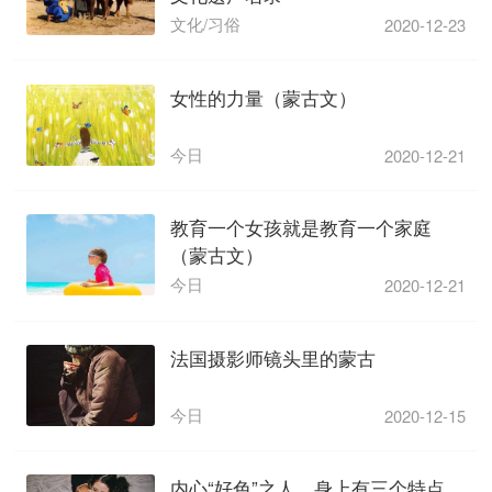
文化/习俗
2020-12-23
女性的力量（蒙古文）
今日
2020-12-21
教育一个女孩就是教育一个家庭
（蒙古文）
今日
2020-12-21
法国摄影师镜头里的蒙古
今日
2020-12-15
内心“好色”之人，身上有三个特点，