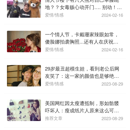
地？？女毒贩心动开门…. 别动！警
察缉毒！
爱情/情感
2024-02-16
一个情人节，卡戴珊家辣眼如常，
傻脸娜拍袭胸照...还有人在庆祝离
婚？
爱情/情感
2024-02-16
29岁最丑超模生娃，看到老公后网
友笑了：这一家的颜值也是够绝
的...
爱情/情感
2023-08-29
美国网红因太瘦遭抵制，形如骷髅
吓坏人：瘦成纸片人原来这么可
怕！
推荐文章
2023-08-29