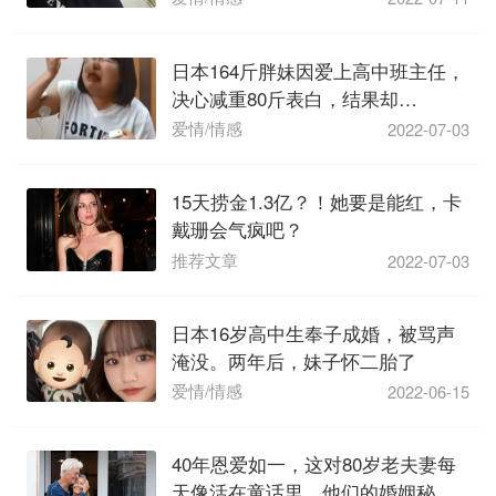
日本164斤胖妹因爱上高中班主任，
决心减重80斤表白，结果却…
爱情/情感
2022-07-03
15天捞金1.3亿？！她要是能红，卡
戴珊会气疯吧？
推荐文章
2022-07-03
日本16岁高中生奉子成婚，被骂声
淹没。两年后，妹子怀二胎了
爱情/情感
2022-06-15
40年恩爱如一，这对80岁老夫妻每
天像活在童话里，他们的婚姻秘密