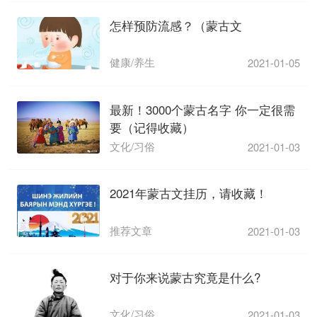
怎样预防流感？（蒙古文
健康/养生
2021-01-05
最新！3000个蒙古名字 你一定很需
要（记得收藏）
文化/习俗
2021-01-03
2021年蒙古文挂历，请收藏！
推荐文章
2021-01-03
对于你来说蒙古究竟是什么?
文化/习俗
2021-01-03